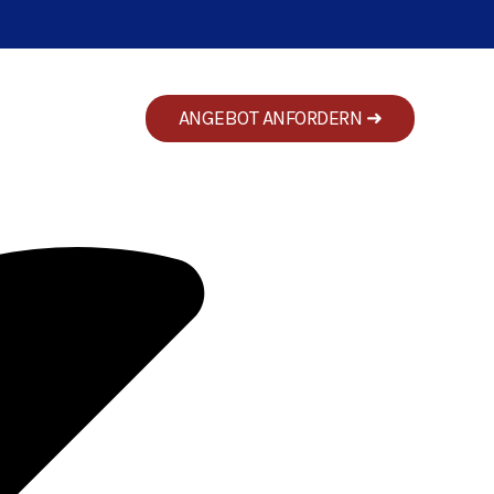
uern Haustechnik zuverlässig und fachgerecht. Mit
ent, sicher und zukunftsfähig ausgestattet ist.
ANGEBOT ANFORDERN ➜