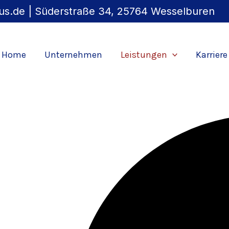
ik und langfristige Sicherheit
us.de
| Süderstraße
34, 25764 Wesselburen
lation im Neubau – wir planen, modernisieren und erne
 Installation sorgen wir dafür, dass Ihr Zuhause effizi
Home
Unternehmen
Leistungen
Karriere