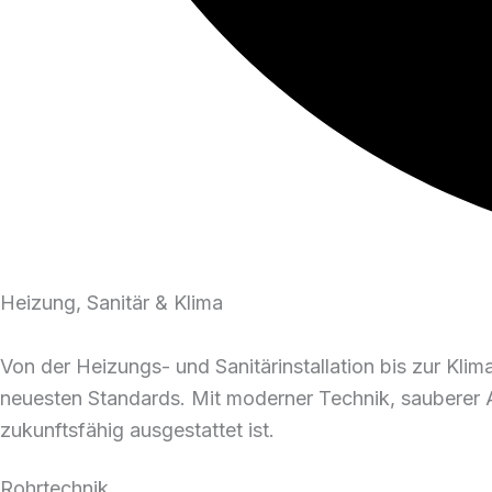
Heizung, Sanitär & Klima
Von der Heizungs- und Sanitärinstallation bis zur Klim
neuesten Standards. Mit moderner Technik, sauberer Au
zukunftsfähig ausgestattet ist.
Rohrtechnik